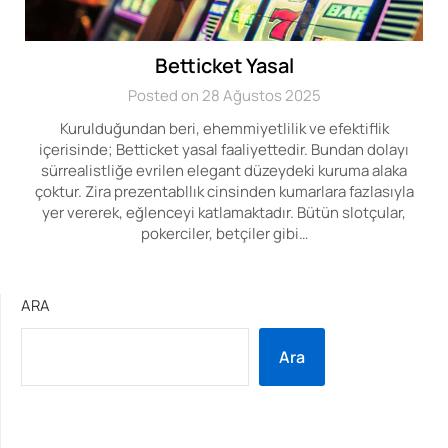
Betticket Yasal
Posted on 28 Ağustos 2025
Kurulduğundan beri, ehemmiyetlilik ve efektiflik
içerisinde; Betticket yasal faaliyettedir. Bundan dolayı
sürrealistliğe evrilen elegant düzeydeki kuruma alaka
çoktur. Zira prezentabllık cinsinden kumarlara fazlasıyla
yer vererek, eğlenceyi katlamaktadır. Bütün slotçular,
pokerciler, betçiler gibi…
ARA
Ara