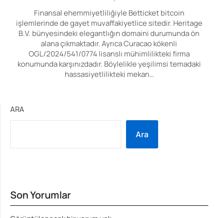
Finansal ehemmiyetliliğiyle Betticket bitcoin
işlemlerinde de gayet muvaffakiyetlice sitedir. Heritage
B.V. bünyesindeki elegantlığın domaini durumunda ön
alana çıkmaktadır. Ayrıca Curacao kökenli
OGL/2024/541/0774 lisanslı mühimlilikteki firma
konumunda karşınızdadır. Böylelikle yeşilimsi temadaki
hassasiyetlilikteki mekan…
ARA
Ara
Son Yorumlar