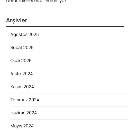
Görüntülenecek bir yorum yok.
Arşivler
Ağustos 2025
Şubat 2025
Ocak 2025
Aralık 2024
Kasım 2024
Temmuz 2024
Haziran 2024
Mayıs 2024