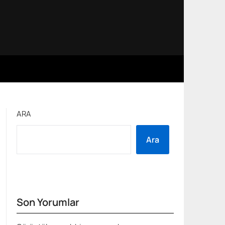
ARA
Ara
Son Yorumlar