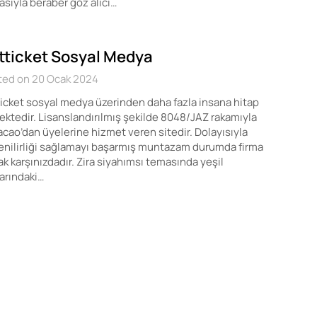
sıyla beraber göz alıcı…
tticket Sosyal Medya
ted on 20 Ocak 2024
icket sosyal medya üzerinden daha fazla insana hitap
ktedir. Lisanslandırılmış şekilde 8048/JAZ rakamıyla
cao’dan üyelerine hizmet veren sitedir. Dolayısıyla
nilirliği sağlamayı başarmış muntazam durumda firma
ak karşınızdadır. Zira siyahımsı temasında yeşil
arındaki…