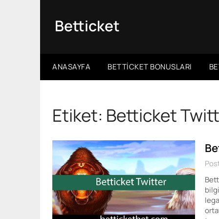
Skip
to
Betticket
content
ANASAYFA
BETTICKET BONUSLARI
BE
Etiket:
Betticket Twit
Be
Pos
Bett
bilg
lega
orta