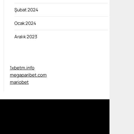
Şubat 2024
Ocak 2024
Aralık 2023
1xbetm.info
megaparibet.com
mariobet