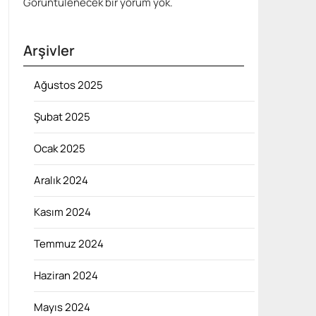
Görüntülenecek bir yorum yok.
Arşivler
Ağustos 2025
Şubat 2025
Ocak 2025
Aralık 2024
Kasım 2024
Temmuz 2024
Haziran 2024
Mayıs 2024