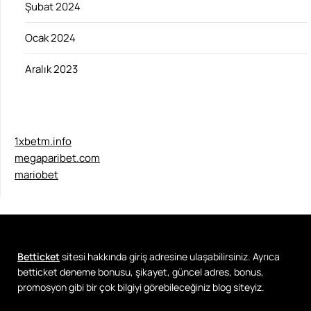
Şubat 2024
Ocak 2024
Aralık 2023
1xbetm.info
megaparibet.com
mariobet
Betticket
sitesi hakkında giriş adresine ulaşabilirsiniz. Ayrıca
betticket deneme bonusu, şikayet, güncel adres, bonus,
promosyon gibi bir çok bilgiyi görebileceğiniz blog siteyiz.