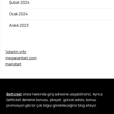
Şubat 2024
Ocak 2024
Aralık 2023
1xbetm.info
megaparibet.com
mariobet
Betticket
sitesi hakkında giriş adresine ulaşabilirsiniz. Ayrıca
betticket deneme bonusu, şikayet, güncel adres, bonus,
promosyon gibi bir çok bilgiyi görebileceğiniz blog siteyiz.