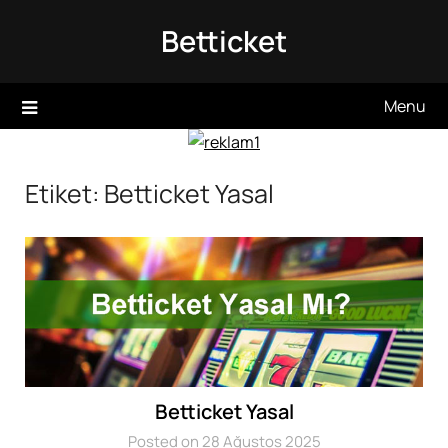
Skip
Betticket
to
content
Menu
Etiket:
Betticket Yasal
Betticket Yasal
Posted on 28 Ağustos 2025