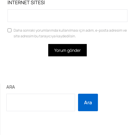
İNTERNET SITESI
Daha sonraki yorumlarımda kullanılması için adım, e-posta adresim ve
site adresim bu tarayıcıya kaydedilsin.
ARA
Ara