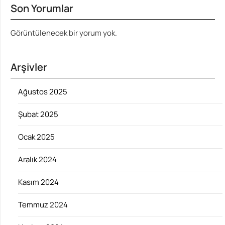
Son Yorumlar
Görüntülenecek bir yorum yok.
Arşivler
Ağustos 2025
Şubat 2025
Ocak 2025
Aralık 2024
Kasım 2024
Temmuz 2024