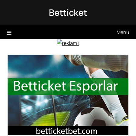
Skip
Betticket
to
content
Menu