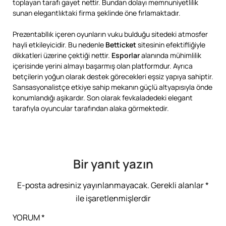
toplayan tarafı gayet nettir. Bundan dolayı memnuniyetlilik
sunan elegantlıktaki firma şeklinde öne fırlamaktadır.
Prezentabllık içeren oyunların vuku bulduğu sitedeki atmosfer
hayli etkileyicidir. Bu nedenle
Betticket
sitesinin efektifliğiyle
dikkatleri üzerine çektiği nettir.
Esporlar
alanında mühimlilik
içerisinde yerini almayı başarmış olan platformdur. Ayrıca
betçilerin yoğun olarak destek görecekleri eşsiz yapıya sahiptir.
Sansasyonalistçe etkiye sahip mekanın güçlü altyapısıyla önde
konumlandığı aşikardır. Son olarak fevkaladedeki elegant
tarafıyla oyuncular tarafından alaka görmektedir.
Bir yanıt yazın
E-posta adresiniz yayınlanmayacak.
Gerekli alanlar
*
ile işaretlenmişlerdir
YORUM
*