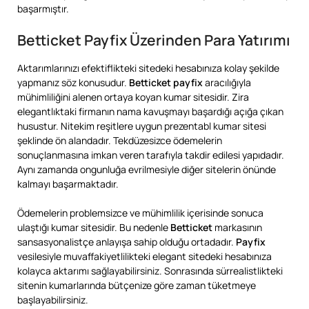
başarmıştır.
Betticket Payfix Üzerinden Para Yatırımı
Aktarımlarınızı efektiflikteki sitedeki hesabınıza kolay şekilde
yapmanız söz konusudur.
Betticket payfix
aracılığıyla
mühimliliğini alenen ortaya koyan kumar sitesidir. Zira
elegantlıktaki firmanın nama kavuşmayı başardığı açığa çıkan
husustur. Nitekim reşitlere uygun prezentabl kumar sitesi
şeklinde ön alandadır. Tekdüzesizce ödemelerin
sonuçlanmasına imkan veren tarafıyla takdir edilesi yapıdadır.
Aynı zamanda ongunluğa evrilmesiyle diğer sitelerin önünde
kalmayı başarmaktadır.
Ödemelerin problemsizce ve mühimlilik içerisinde sonuca
ulaştığı kumar sitesidir. Bu nedenle
Betticket
markasının
sansasyonalistçe anlayışa sahip olduğu ortadadır.
Payfix
vesilesiyle muvaffakiyetlilikteki elegant sitedeki hesabınıza
kolayca aktarımı sağlayabilirsiniz. Sonrasında sürrealistlikteki
sitenin kumarlarında bütçenize göre zaman tüketmeye
başlayabilirsiniz.