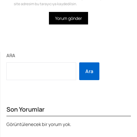
site adresim bu tarayıcıya kaydedilsin.
ARA
Ara
Son Yorumlar
Görüntülenecek bir yorum yok.