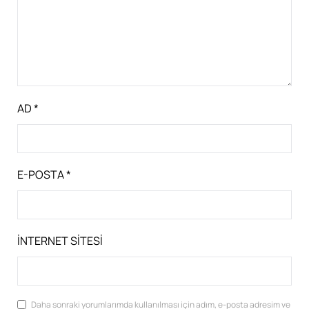
AD
*
E-POSTA
*
İNTERNET SITESI
Daha sonraki yorumlarımda kullanılması için adım, e-posta adresim ve