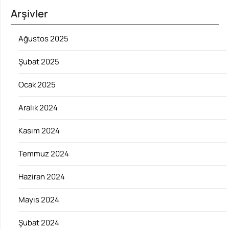
Arşivler
Ağustos 2025
Şubat 2025
Ocak 2025
Aralık 2024
Kasım 2024
Temmuz 2024
Haziran 2024
Mayıs 2024
Şubat 2024