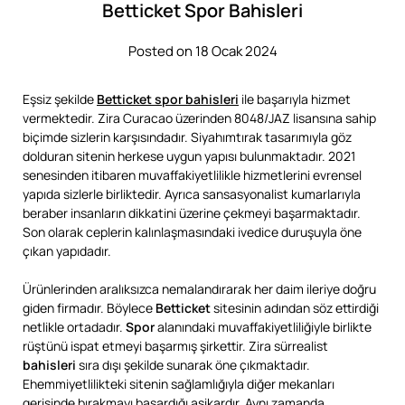
Betticket Spor Bahisleri
Posted on 18 Ocak 2024
Eşsiz şekilde
Betticket
spor bahisleri
ile başarıyla hizmet
vermektedir. Zira Curacao üzerinden 8048/JAZ lisansına sahip
biçimde sizlerin karşısındadır. Siyahımtırak tasarımıyla göz
dolduran sitenin herkese uygun yapısı bulunmaktadır. 2021
senesinden itibaren muvaffakiyetlilikle hizmetlerini evrensel
yapıda sizlerle birliktedir. Ayrıca sansasyonalist kumarlarıyla
beraber insanların dikkatini üzerine çekmeyi başarmaktadır.
Son olarak ceplerin kalınlaşmasındaki ivedice duruşuyla öne
çıkan yapıdadır.
Ürünlerinden aralıksızca nemalandırarak her daim ileriye doğru
giden firmadır. Böylece
Betticket
sitesinin adından söz ettirdiği
netlikle ortadadır.
Spor
alanındaki muvaffakiyetliliğiyle birlikte
rüştünü ispat etmeyi başarmış şirkettir. Zira sürrealist
bahisleri
sıra dışı şekilde sunarak öne çıkmaktadır.
Ehemmiyetlilikteki sitenin sağlamlığıyla diğer mekanları
gerisinde bırakmayı başardığı aşikardır. Aynı zamanda