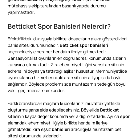
mütehassıs ekip tarafından başarılı yapıda durumu
yapılmaktadır.
Betticket Spor Bahisleri Nelerdir?
Efektiflikteki duruşuyla birlikte iddaacıların alaka gösterdikleri
bahis sitesi durumundadır.
Betticket spor bahisleri
seçenekleriyle beraber her daim ileriye gitmektedir.
Sansasyonalist oyunların en doğru adresi konumunda sizlerin
karşısına çıkmaktadır. Zira ehemmiyetliliğini yansıtan sitenin
adrenalini doyasıya tattırdığı aşikar husustur. Memnuniyetlice
oyuncularına hizmetlerini aktaran sitenin altyapısı da hayli
sağlamdır. Böylece problemsizce muntazam sitede gün boyu
vakit geçirmeniz mümkündür.
Farklı branşlardan maçlara kuponlarınızı muvaffakiyetlilikle
oluşturma şansı elde edebileceksiniz. Böylelikle
Betticket
sitesinin kayda değer konumda yer aldığı ortadadır. Ayrıca
spor
alanındaki ehemmiyetliliğiyle birlikte her daim ileriye
gitmektedir. Zira eşsiz
bahisleri
aracılığıyla muntazam bet
sitesi durumunda sizlerledir.