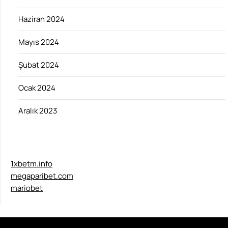
Haziran 2024
Mayıs 2024
Şubat 2024
Ocak 2024
Aralık 2023
1xbetm.info
megaparibet.com
mariobet