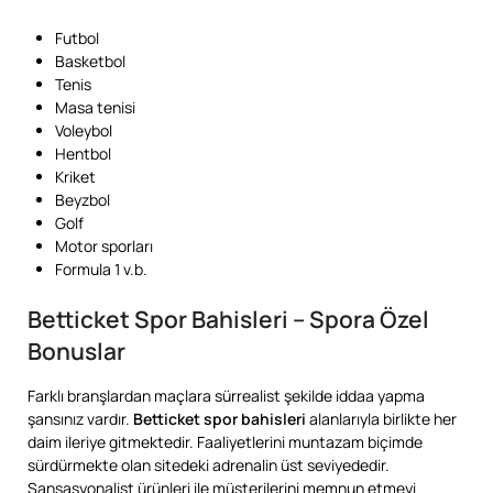
Futbol
Basketbol
Tenis
Masa tenisi
Voleybol
Hentbol
Kriket
Beyzbol
Golf
Motor sporları
Formula 1 v.b.
Betticket Spor Bahisleri – Spora Özel
Bonuslar
Farklı branşlardan maçlara sürrealist şekilde iddaa yapma
şansınız vardır.
Betticket spor bahisleri
alanlarıyla birlikte her
daim ileriye gitmektedir. Faaliyetlerini muntazam biçimde
sürdürmekte olan sitedeki adrenalin üst seviyededir.
Sansasyonalist ürünleri ile müşterilerini memnun etmeyi