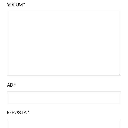
YORUM
*
AD
*
E-POSTA
*