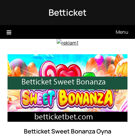
Skip
Betticket
to
content
Menu
Betticket Sweet Bonanza Oyna