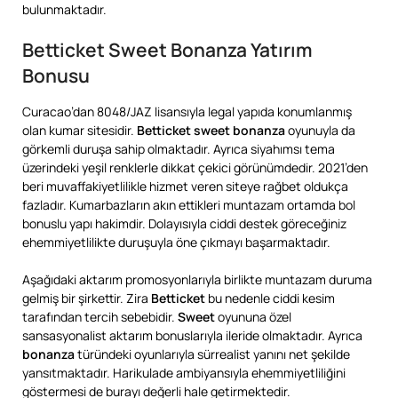
bulunmaktadır.
Betticket Sweet Bonanza Yatırım
Bonusu
Curacao’dan 8048/JAZ lisansıyla legal yapıda konumlanmış
olan kumar sitesidir.
Betticket sweet bonanza
oyunuyla da
görkemli duruşa sahip olmaktadır. Ayrıca siyahımsı tema
üzerindeki yeşil renklerle dikkat çekici görünümdedir. 2021’den
beri muvaffakiyetlilikle hizmet veren siteye rağbet oldukça
fazladır. Kumarbazların akın ettikleri muntazam ortamda bol
bonuslu yapı hakimdir. Dolayısıyla ciddi destek göreceğiniz
ehemmiyetlilikte duruşuyla öne çıkmayı başarmaktadır.
Aşağıdaki aktarım promosyonlarıyla birlikte muntazam duruma
gelmiş bir şirkettir. Zira
Betticket
bu nedenle ciddi kesim
tarafından tercih sebebidir.
Sweet
oyununa özel
sansasyonalist aktarım bonuslarıyla ileride olmaktadır. Ayrıca
bonanza
türündeki oyunlarıyla sürrealist yanını net şekilde
yansıtmaktadır. Harikulade ambiyansıyla ehemmiyetliliğini
göstermesi de burayı değerli hale getirmektedir.