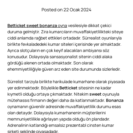
Posted on 22 Ocak 2024
Betticket sweet bonanza
oyna
vesilesiyle dikkat çekici
duruma gelmiştir. Zira kumarcıların muvaffakiyetlilikteki siteye
ciddi anlamda rağbet ettikleri ortadadır. Sürrealist oyunlarıyla
birlikte fevkaladedeki kumar siteleri içerisinde yer almaktadır.
Ayrıca slotçuların en çok keyif alacakları ambiyansı söz
konusudur. Dolayısıyla sansasyonalist sitenin ciddi alaka
gördüğü alenen ortada olmaktadır. Son olarak
ehemmiyetliliğiyle güven arz eden site durumunda sizlerledir.
Sürrelist tarzıyla birlikte harikulade kumarhane olarak piyasada
yer edinmektedir. Böylelikle
Betticket
sitesinin ne kadar
kıymetli olduğu ortaya çıkmaktadır. Nitekim
sweet
oyunuyla
mütehassıs firmanın değeri daha da katlanmaktadır.
Bonanza
oynamanın güvenilir adresinde muvaffakiyetlilik durumu esas
olan detaydır. Dolayısıyla kumarhanenin müşterilerini
memnuniyetlilikle ağırlayan yapıda olduğu ön plandadır.
Adrenalinin katlandığı emsalsiz prezentabl cinsten kumar
şirketi şeklinde piyasadadır.